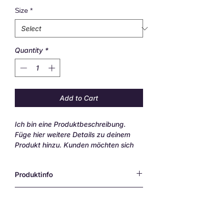
Size
*
Quantity
*
Add to Cart
Ich bin eine Produktbeschreibung.
Füge hier weitere Details zu deinem
Produkt hinzu. Kunden möchten sich
vor dem Kauf genau informieren.
Produktinfo
Ich bin ein Produktdetail. Füge hier
Rückgaberecht
weitere Angaben hinzu wie z. B.
Informationen zu Größen und
Ich bin eine Rückgaberichtlinie. Erkläre